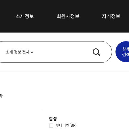
소재정보
회원사정보
지식정보
섬유소재
최신뉴스
상
복합재료
기술/시장동향
검
고무소재
특허정보
플라스틱소재
심층보고서
무기재료
기술강좌
금속
타
기타소재
합성
부타디엔(BR)