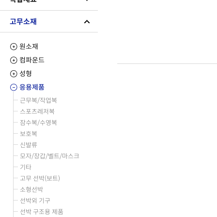
고무소재
원소재
컴파운드
성형
응용제품
근무복/작업복
스포츠레저복
잠수복/수영복
보호복
신발류
모자/장갑/벨트/마스크
기타
고무 선박(보트)
소형선박
선박외 기구
선박 구조용 제품