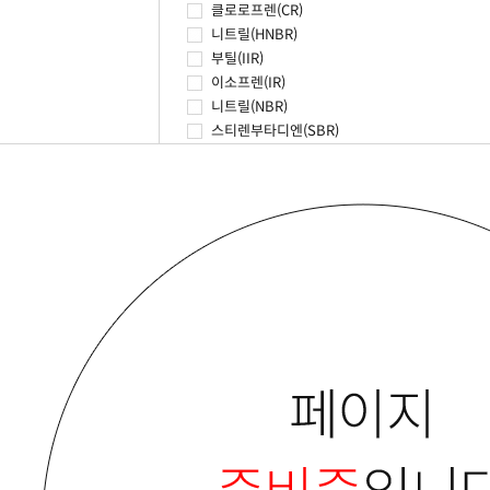
클로로프렌(CR)
니트릴(HNBR)
부틸(IIR)
이소프렌(IR)
니트릴(NBR)
스티렌부타디엔(SBR)
아크릴(ACM)
아크릴(AEM)
아크릴(ANM)
씨에스엠(CSM)
에틸렌_프로필렌(EPDM)
에틸렌_프로필렌(EPM)
불소(FKM/FPM)
불소(FMQ)
실리콘(Q)
불소(VMQ)
에피클로로히드린(ECO)
TPE(TPE)
우레탄(Urethane)