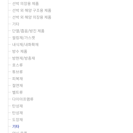
선박 의장용 제품
선박 외 해양 구조용 제품
선박 외 해양 의장용 제품
기타
단열/흡음/방진 제품
씰링재/가스켓
내식재/내화확재
방수 제품
방현재/방충재
호스류
튜브류
피복재
절연재
벨트류
다이아프램류
탄성재
탄성재
도장재
기타