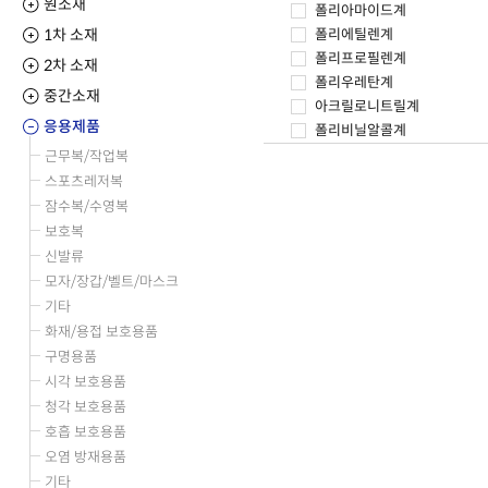
원소재
폴리아마이드계
1차 소재
폴리에틸렌계
폴리프로필렌계
2차 소재
폴리우레탄계
중간소재
아크릴로니트릴계
응용제품
폴리비닐알콜계
폴리염화비닐리덴계
근무복/작업복
폴리플루오르계
스포츠레저복
기타 합성소재
잠수복/수영복
보호복
신발류
모자/장갑/벨트/마스크
기타
화재/용접 보호용품
구명용품
시각 보호용품
청각 보호용품
호흡 보호용품
오염 방재용품
기타