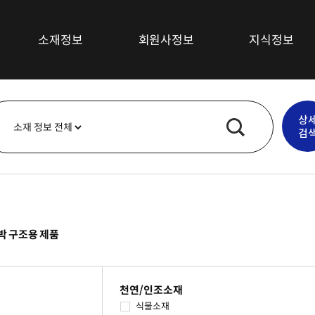
소재정보
회원사정보
지식정보
섬유소재
최신뉴스
상
복합재료
기술/시장동향
검
고무소재
특허정보
플라스틱소재
심층보고서
무기재료
기술강좌
금속
박 구조용 제품
기타소재
천연/인조소재
식물소재