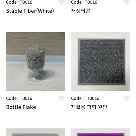
Code : T0016
Code : T0016
Staple Fiber(White)
재생팝콘
Code : T0016
Code : Ts0016
Bottle Flake
재활용 피혁 원단