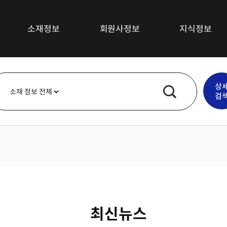
소재정보
회원사정보
지식정보
섬유소재
최신뉴스
상
복합재료
기술/시장동향
검
고무소재
특허정보
플라스틱소재
심층보고서
무기재료
기술강좌
금속
기타소재
최신뉴스