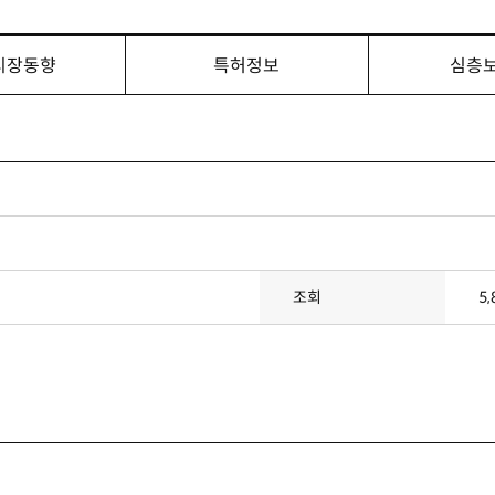
시장동향
특허정보
심층
조회
5,